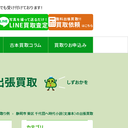
Eでも受け付けております！
無料出張買取!!
写真を撮って送るだけ！
買取依頼
LINE買取査定
はこちら
古本買取コラム
買取りお申込み
の出張買取
しずおかを
取り例
静岡市 葵区 千代田へ時代小説（文庫本）の出張買取
カテゴリ