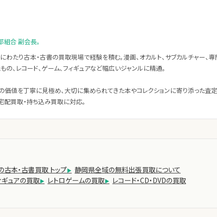
部組合 副会長。
にわたり古本・古書の買取現場で経験を積む。漫画、オカルト、サブカルチャー、専
紙もの、レコード、ゲーム、フィギュアなど幅広いジャンルに精通。
の価値を丁寧に見極め、大切に集められてきた本やコレクションに寄り添った査
宅配買取・持ち込み買取に対応。
の古本・古書買取 トップ
静岡県全域の無料出張買取について
ィギュアの買取
レトロゲームの買取
レコード・CD・DVDの買取