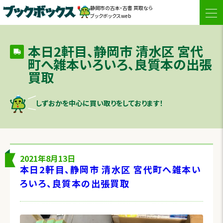
静岡市の古本・古書 買取なら
togg
ブックボックスweb
navi
本日2軒目、静岡市 清水区 宮代
町へ雑本いろいろ、良質本の出張
買取
しずおかを中心に買い取りをしております！
2021年8月13日
本日2軒目、静岡市 清水区 宮代町へ雑本い
ろいろ、良質本の出張買取