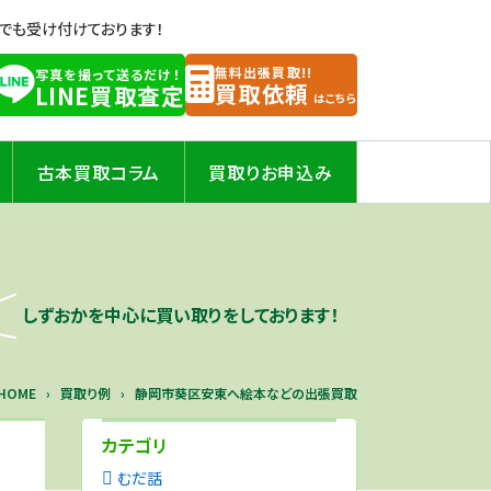
Eでも受け付けております！
無料出張買取!!
写真を撮って送るだけ！
買取依頼
LINE買取査定
はこちら
古本買取コラム
買取りお申込み
しずおかを中心に買い取りをしております！
HOME
買取り例
静岡市葵区安東へ絵本などの出張買取
カテゴリ
むだ話