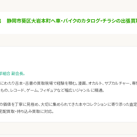
出
静岡市葵区大岩本町へ車・バイクのカタログ・チラシの出張買
部組合 副会長。
にわたり古本・古書の買取現場で経験を積む。漫画、オカルト、サブカルチャー、専
紙もの、レコード、ゲーム、フィギュアなど幅広いジャンルに精通。
の価値を丁寧に見極め、大切に集められてきた本やコレクションに寄り添った査
宅配買取・持ち込み買取に対応。