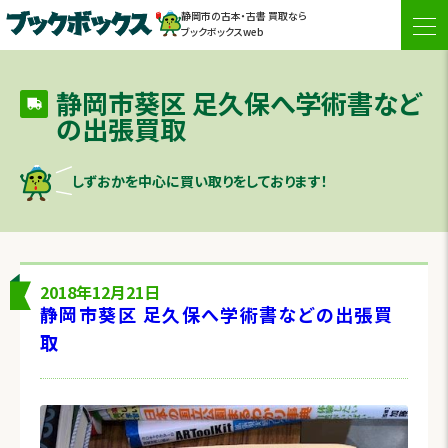
静岡市の古本・古書 買取なら
togg
ブックボックスweb
navi
静岡市葵区 足久保へ学術書など
の出張買取
しずおかを中心に買い取りをしております！
2018年12月21日
静岡市葵区 足久保へ学術書などの出張買
取