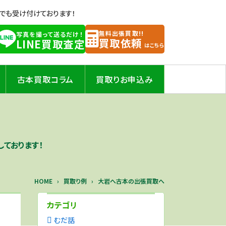
Eでも受け付けております！
無料出張買取!!
写真を撮って送るだけ！
買取依頼
LINE買取査定
はこちら
古本買取コラム
買取りお申込み
ております！
HOME
買取り例
大岩へ古本の出張買取へ
カテゴリ
むだ話