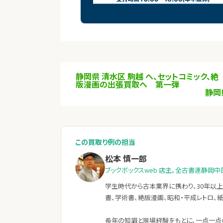
静岡県 清水区 駒越 へ、セットコミック、絶
版漫画の出張買取へ 第一弾
静岡
この買取り例の担当
松本 慎一郎
ブックボックスweb 店主。全古書連静岡中
学生時代から古本業界に携わり、30年以上
書、学術書、絶版漫画、昭和・平成レトロ、
長年の知識と現場経験をもとに、一点一点