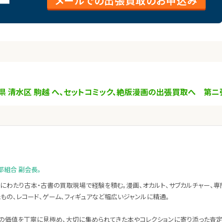
メールでの出張買取のお申込み
県 清水区 駒越 へ、セットコミック、絶版漫画の出張買取へ 第ニ
部組合 副会長。
にわたり古本・古書の買取現場で経験を積む。漫画、オカルト、サブカルチャー、専
紙もの、レコード、ゲーム、フィギュアなど幅広いジャンルに精通。
の価値を丁寧に見極め、大切に集められてきた本やコレクションに寄り添った査