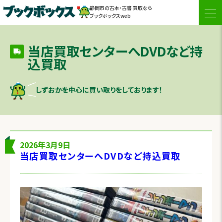
静岡市の古本・古書 買取なら
togg
ブックボックスweb
navi
当店買取センターへDVDなど持
込買取
しずおかを中心に買い取りをしております！
2026年3月9日
当店買取センターへDVDなど持込買取