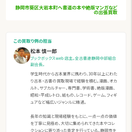
静岡市葵区大岩本町へ書道の本や絶版マンガなど
の出張買取
この買取り例の担当
松本 慎一郎
ブックボックスweb 店主。全古書連静岡中部組合
副会長。
学生時代から古本業界に携わり、30年以上にわた
り古本・古書の買取現場で経験を積む。漫画、オカ
ルト、サブカルチャー、専門書、学術書、絶版漫画、
昭和・平成レトロ、紙もの、レコード、ゲーム、フィギ
ュアなど幅広いジャンルに精通。
長年の知識と現場経験をもとに、一点一点の価値
を丁寧に見極め、大切に集められてきた本やコレ
クションに寄り添った査定を行っている。静岡市を