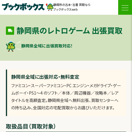
静岡市の古本・古書 買取なら
togg
ブックボックスweb
navi
静岡県のレトロゲーム 出張買取
静岡県全域に出張買取対応！
静岡県全域に出張対応・無料査定
ファミコン・スーパーファミコン・PC エンジン・メガドライブ・ゲー
ムボーイ・PS1〜4 のソフト／本体／周辺機器／攻略本／レア
タイトルを高額査定。静岡県全域へ無料出張、買取センターへ
の持ち込み、全国対応の宅配買取からお選びいただけます。
取扱品目（買取対象）