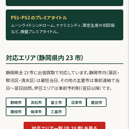
PS1・PS2 のプレミアタイトル
ムーンライトシンドローム、ナナミとシティ、限定生産の初回版
など、廃盤プレミアタイトル。
対応エリア（静岡県内 23 市）
静岡県全 23 市に出張買取で対応しています。静岡市内（葵区・
駿河区・清水区）は最短当日、その他の主要市は事前連絡で当
日〜翌日訪問。伊豆エリアは事前予約制（翌日以降）です。
静岡市
浜松市
富士市
沼津市
磐田市
藤枝市
焼津市
三島市
対応エリア一覧（全 23 市）を見る