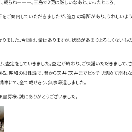
て、載らねーーー。三島で2便は厳しいなあと、いったところ。
所をご案内していただきましたが、追加の場所があり、うれしいよ
かりました。今回は、量はありますが、状態があまりよろしくないも
、査定をしていきました。査定が終わり、ご快諾いただきまして、
帰る。昭和の根性論で、隅から天井（天井までビッチリ詰めて崩れ
満車にて、全て載せきり、無事帰還しました。
K書房様、誠にありがとうございました。