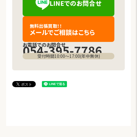
LINEでの
お問合せ
（新しいタブで開きます）
無料出張買取！！
メールでご相談
はこちら
お電話でのお問合せ
054-395-7786
受付時間10:00〜17:00(年中無休)