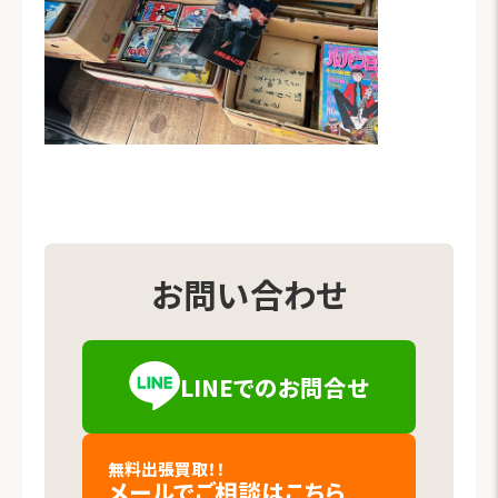
お問い合わせ
LINEでの
お問合せ
（新しいタブで開きます）
無料出張買取！！
メールでご相談
はこちら