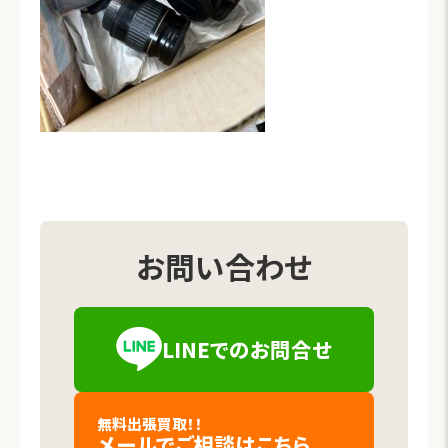
お問い合わせ
LINEでの
お問合せ
（新しいタブで開きます）
無料出張買取！！
メールでご相談
はこちら