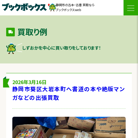
静岡市の古本・古書 買取なら
togg
ブックボックスweb
navi
買取り例
しずおかを中心に買い取りをしております！
2026年3月16日
静岡市葵区大岩本町へ書道の本や絶版マン
ガなどの出張買取