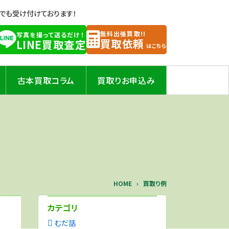
Eでも受け付けております！
無料出張買取!!
写真を撮って送るだけ！
買取依頼
LINE買取査定
はこちら
古本買取コラム
買取りお申込み
HOME
買取り例
カテゴリ
むだ話