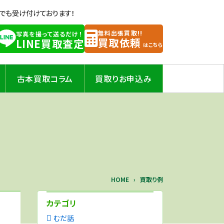
Eでも受け付けております！
無料出張買取!!
写真を撮って送るだけ！
買取依頼
LINE買取査定
はこちら
古本買取コラム
買取りお申込み
HOME
買取り例
カテゴリ
むだ話