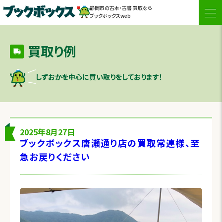
静岡市の古本・古書 買取なら
togg
ブックボックスweb
navi
買取り例
しずおかを中心に買い取りをしております！
2025年8月27日
ブックボックス唐瀬通り店の買取常連様、至
急お戻りください