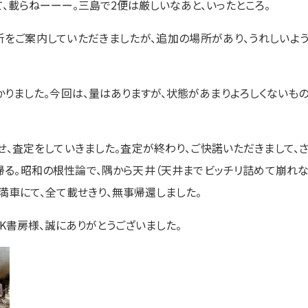
て、載らねーーー。三島で2便は厳しいなあと、いったところ。
所をご案内していただきましたが、追加の場所があり、うれしいよ
かりました。今回は、量はありますが、状態があまりよろしくないも
、査定をしていきました。査定が終わり、ご快諾いただきまして、
帰る。昭和の根性論で、隅から天井（天井までビッチリ詰めて崩れ
満車にて、全て載せきり、無事帰還しました。
K書房様、誠にありがとうございました。